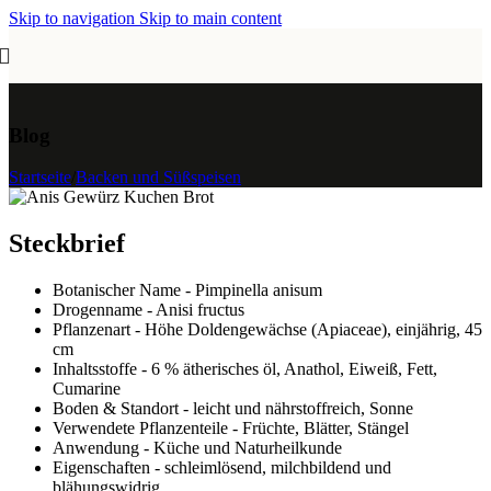
Skip to navigation
Skip to main content
Blog
Startseite
/
Backen und Süßspeisen
Steckbrief
Botanischer Name - Pimpinella anisum
Drogenname - Anisi fructus
Pflanzenart - Höhe Doldengewächse (Apiaceae), einjährig, 45
cm
Inhaltsstoffe - 6 % ätherisches öl, Anathol, Eiweiß, Fett,
Cumarine
Boden & Standort - leicht und nährstoffreich, Sonne
Verwendete Pflanzenteile - Früchte, Blätter, Stängel
Anwendung - Küche und Naturheilkunde
Eigenschaften - schleimlösend, milchbildend und
blähungswidrig