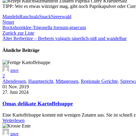
TIPP: Wer es etwas würziger mag, gibt noch Paprikapulver oder Cur
Mandeln
Rauchsalz
Snack
Spreewald
Neuer
Bockshornklee-Trigonella foenum-graecum
Zurück zur Liste
Älter
Berberitze – Berberis vulgaris säuerlich-süß und wandelbar
Ähnliche Beiträge
uwe
2
Abendessen
,
Hauptgericht
,
Mittagessen
,
Regionale Gerichte
,
Spreew
01 Nov. 2019
27. Juni 2024
Omas delikate Kartoffelsuppe
Eine Kartoffelsuppe kommt mit wenigen Zutaten aus. Sie ist schnell z
Weiterlesen
uwe