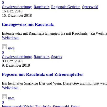
0
Gewürzzubereitung
,
Rauchsalz
,
Regionale Gerichte
,
Spreewald
16 Dez. 2018
16. Dezember 2018
Entengewürz mit Rauchsalz
Entengewürz mit Rauchsalz Entengewürz mit Rauchsalz - Zu Weihnach
Weiterlesen
uwe
0
Gewürzzubereitung
,
Rauchsalz
,
Snacks
09 Dez. 2018
9. Dezember 2018
Popcorn mit Rauchsalz und Zitronenpfeffer
Ein herzhafter Snack zu Bier und Wein. Diese Gewürzmischung werde
Weiterlesen
uwe
0
Internationale Küche
,
Rauchsalz
,
Spreewald
,
Suppe