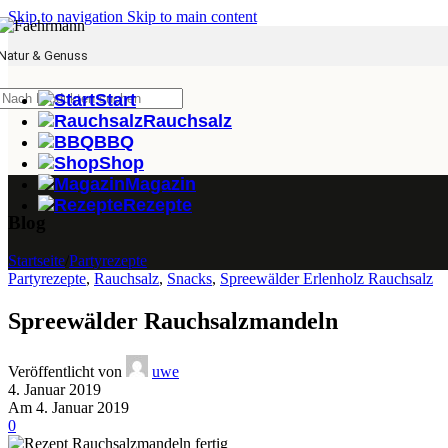
Skip to navigation
Skip to main content
Natur & Genuss
Start
Rauchsalz
BBQ
Shop
Magazin
Rezepte
Blog
Startseite
/
Partyrezepte
Partyrezepte
,
Rauchsalz
,
Snacks
,
Spreewälder Erlenholz Rauchsalz
Spreewälder Rauchsalzmandeln
Veröffentlicht von
uwe
4. Januar 2019
Am 4. Januar 2019
0