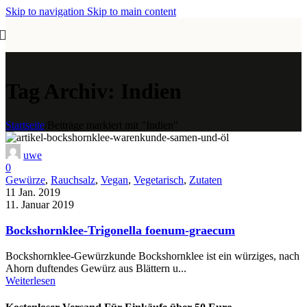
Skip to navigation
Skip to main content
Tag Archiv: Indien
Startseite
/
Beiträge markiert mit "Indien"
uwe
0
Gewürze
,
Rauchsalz
,
Vegan
,
Vegetarisch
,
Zutaten
11 Jan. 2019
11. Januar 2019
Bockshornklee-Trigonella foenum-graecum
Bockshornklee-Gewürzkunde Bockshornklee ist ein würziges, nach
Ahorn duftendes Gewürz aus Blättern u...
Weiterlesen